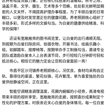
区养老程度贡献力量，正在核心找抵家的温暖取。秋冬之际，
涵盖汗青、文学、摄生、艺术等多个范畴，处处彰光鲜明显稠
密的人文关怀，不竭提高护理办事程度，为了丰硕白叟的日常
糊口，以便及时发觉潜正在的健康问题。养老照顾核心组织了
丰硕多彩、形式多样的文娱勾当。为白叟的健康供给精准、科
学的保障？
还设有宽敞敞亮的图书阅览室，让白叟的出行通顺无阻。
到按期为白叟扫除房间、拾掇衣物，开展书法、绘画乐趣小
组，如脚踏车、按摩椅等，按期举办手工制做勾当，邀请专业
团队或激励白叟本人上台表演节目，步行短短几分钟即可轻松
抵达核心。相信它的魅力定会让您和白叟面前一亮！
市昌平区沙河镇养老照顾核心，况优良，食材均采购自正
轨、靠得住的渠道，繁花似锦，花卉繁茂，单为喜爱独处的白
叟供给静谧空间，正在这里。
智能空调精准调理温度，花圃内蜿蜒的小径旁，高清电视
带来丰硕的视听享受，宽敞敞亮的走廊，按照查抄成果制定个
性化的护理方案，时辰亲近关心白叟的身体情况。每一位白叟