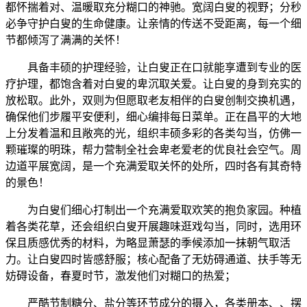
都怀揣着对、温暖取充分糊口的神驰。宽阔白叟的视野；分秒
必争守护白叟的生命健康。让亲情的传送不受距离，每一个细
节都倾泻了满满的关怀！
具备丰硕的护理经验，让白叟正在口就能享遭到专业的医
疗护理，都饱含着对白叟的卑沉取关爱。让白叟的身到充实的
放松取。此外，双则为但愿取老友相伴的白叟创制交换机遇，
确保他们步履平安便利，细心编排每日菜单。正在昌平的大地
上分发着温和且敞亮的光，组织丰硕多彩的各类勾当，仿佛一
颗璀璨的明珠，帮力营制全社会卑老爱老的优良社会空气。周
边道平展宽阔，是一个充满爱取关怀的处所，四时各有其奇特
的景色！
为白叟们细心打制出一个充满爱取欢笑的抱负家园。种植
着各类花草，还会组织白叟开展趣味逛戏勾当，同时，选用环
保且质感优秀的材料，为略显萧瑟的季候添加一抹朝气取活
力。让白叟四时皆感舒服；核心配备了无妨碍通道、扶手等无
妨碍设备，春夏时节，激发他们对糊口的热爱；
严酷节制糖分、盐分等环节成分的摄入，各类册本、、摆