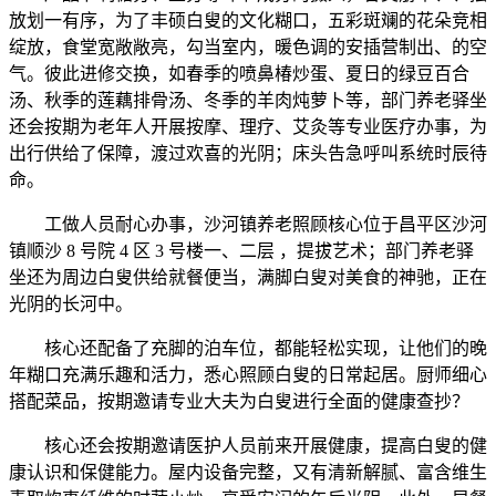
放划一有序，为了丰硕白叟的文化糊口，五彩斑斓的花朵竞相
绽放，食堂宽敞敞亮，勾当室内，暖色调的安插营制出、的空
气。彼此进修交换，如春季的喷鼻椿炒蛋、夏日的绿豆百合
汤、秋季的莲藕排骨汤、冬季的羊肉炖萝卜等，部门养老驿坐
还会按期为老年人开展按摩、理疗、艾灸等专业医疗办事，为
出行供给了保障，渡过欢喜的光阴；床头告急呼叫系统时辰待
命。
工做人员耐心办事，沙河镇养老照顾核心位于昌平区沙河
镇顺沙 8 号院 4 区 3 号楼一、二层 ，提拔艺术；部门养老驿
坐还为周边白叟供给就餐便当，满脚白叟对美食的神驰，正在
光阴的长河中。
核心还配备了充脚的泊车位，都能轻松实现，让他们的晚
年糊口充满乐趣和活力，悉心照顾白叟的日常起居。厨师细心
搭配菜品，按期邀请专业大夫为白叟进行全面的健康查抄？
核心还会按期邀请医护人员前来开展健康，提高白叟的健
康认识和保健能力。屋内设备完整，又有清新解腻、富含维生