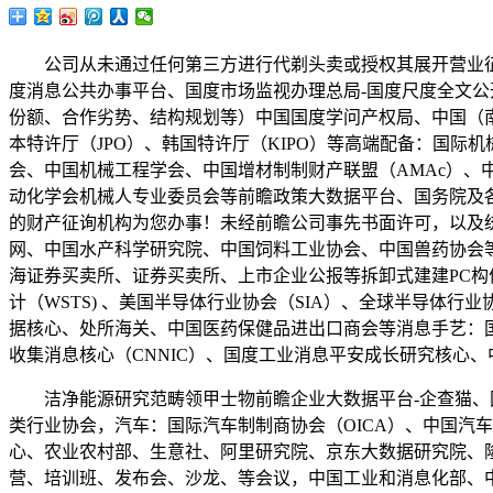
公司从未通过任何第三方进行代剃头卖或授权其展开营业征询，
度消息公共办事平台、国度市场监视办理总局-国度尺度全文
份额、合作劣势、结构规划等）中国国度学问产权局、中国（南方
本特许厅（JPO）、韩国特许厅（KIPO）等高端配备：国际机械人结合会（IFR
会、中国机械工程学会、中国增材制制财产联盟（AMAc）、
动化学会机械人专业委员会等前瞻政策大数据平台、国务院及
的财产征询机构为您办事！未经前瞻公司事先书面许可，以及统计
网、中国水产科学研究院、中国饲料工业协会、中国兽药协会
海证券买卖所、证券买卖所、上市企业公报等拆卸式建建PC构
计（WSTS) 、美国半导体行业协会（SIA）、全球半导体行业协会
据核心、处所海关、中国医药保健品进出口商会等消息手艺：国际电信联
收集消息核心（CNNIC）、国度工业消息平安成长研究核心
洁净能源研究范畴领甲士物前瞻企业大数据平台-企查猫、国
类行业协会，汽车：国际汽车制制商协会（OICA）、中国汽
心、农业农村部、生意社、阿里研究院、京东大数据研究院、
营、培训班、发布会、沙龙、等会议，中国工业和消息化部、