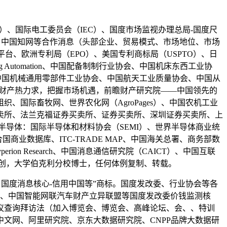
）、国际电工委员会（IEC）、国度市场监视办理总局-国度尺
、中国知网等合作消息（头部企业、贸易模式、市场地位、市场
台、欧洲专利局（EPO）、美国专利商标局（USPTO）、日
ancing Automation、中国配备制制行业协会、中国机床东西工业协
、中国机械通用零部件工业协会、中国航天工业质量协会、中国从
-财产热力求，把握市场机遇，前瞻财产研究院——中国领先的
国际畜牧网、世界农化网（AgroPages）、中国农机工业
卖所、法兰克福证券买卖所、证券买卖所、深圳证券买卖所、上
导体：国际半导体和材料协会（SEMI）、世界半导体商业统
结合国商业数据库、ITC-TRADE MAP、中国海关总署、商务部数
n Research、中国消息通信研究院（CAICT）、中国互联
原创，大学伯克利分校博士，任何体例复制、转载。
国度消息核心-信用中国等”商标。国度发改委、行业协会等各
盟、中国智能网联汽车财产立异联盟等国度发改委价钱监测核
议查询拜访法（加入博览会、博览会、高峰论坛、会、、特训
文网、阿里研究院、京东大数据研究院、CNPP品牌大数据研