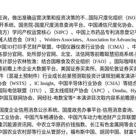
做出准确运营决策和投资决策的不...国际尺度化组织（ISO
公开系统、国务院-国度尺度消息查询平台、中国通信尺度化协会
）学问产权运营核心（SIPC）、中国上市药品专利消息登记平
）、Wohlers Associates、Association for Adv
中国3D打印手艺财产联盟、中国仪器仪表行业协会（CIMA）
各部分官网、处所部分官网、北宝、法信网等前瞻聪慧招商系统
部分农林牧渔：结合国粮食及农业组织（FAO）、国际咖啡组织、
等前瞻上市企业大数据平台、美国证券买卖所、英国伦敦证券买
件（混凝土预制件）行业成长前景预测取投资计谋规划阐发演讲半
（WSTS）、IC Insight、中国半导体行业协会（CSIA）等
盟（ITU）、亚太线缆财产协会（APC）、Omdia、Hyperio
、中国互联网协会、网经社-电数宝等* 本演讲目次取内容系前瞻
度企业信用消息公示系统、国度政务办事平台-信用消息查询、
车工业协会、中国汽车畅通协会、中国汽车动力电池财产立异联
隆沉能源资讯网、中农立华原药价钱指数、长江有色金属网等会
中国农业农村部等行业从管部分，福布斯中国、胡润中国、财富中